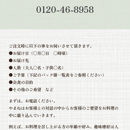
0120-46-8958
ご注文時に以下の事をお伺いさせて頂きます。
●お届け日（○月○日 ○時頃）
●お届け先
●人数（大人○名・子供○名）
●ご予算（下記のパック膳一覧表をご参照ください）
●会食の目的
●その他のご希望 など
まずは、お電話ください。
やまねはお客様との対話の中からお客様のご要望をお料理の
中に盛り込んでいきます。
例えば、お料理を召し上がる方の年齢や好み、趣味嗜好は人