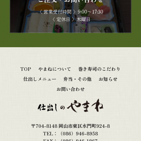
〈 営業受付時間 〉9:00〜17:30
〈
定休日
〉
木曜日
TOP
やまねについて
巻き寿司のこだわり
仕出しメニュー
弁当・その他
お知らせ
お問い合わせ
〒704-8148 岡山市東区水門町924-8
TEL：（086）946-8958
FAX：（086）946-1867